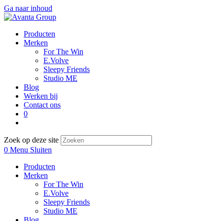
Ga naar inhoud
Producten
Merken
For The Win
E.Volve
Sleepy Friends
Studio ME
Blog
Werken bij
Contact ons
0
Zoek op deze site
0
Menu
Sluiten
Producten
Merken
For The Win
E.Volve
Sleepy Friends
Studio ME
Blog